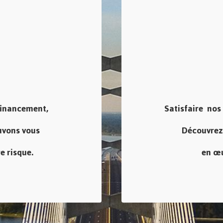
financement,
Satisfaire nos 
vons vous
Découvrez
e risque.
en œu