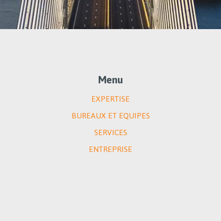
Menu
EXPERTISE
BUREAUX ET EQUIPES
SERVICES
ENTREPRISE